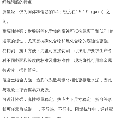
纤维钢筋的特点
质量轻：仅为同体积钢筋的1/4；密度在1.5-1.9（g/cm）之
间。
耐腐蚀性强：耐酸碱等化学物的腐蚀可抵抗氯离子和低PH值
溶液的侵蚀，尤其是抗碳化合物和氯化合物的腐蚀性更强。
易切割、施工方便：刀盘可直接切割，可按用户要求生产各
种不同截面和长度的标准及非标准件，现场绑扎可用非金属
拉紧带，操作简单。
混凝土结合力强：热膨胀系数与钢材相比更接近水泥，因此
与混凝土结合握裹力更强。
可设计性强：弹性模量稳定。热应力下尺寸稳定，折弯等形
状可任意热成形； ，不导热、不导电、阻燃抗静电，通过配