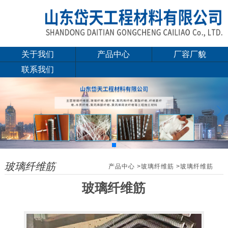
关于我们
产品中心
厂容厂貌
联系我们
玻璃纤维筋(纤维钢
钢纤维
筋)
聚丙烯纤维
聚酯纤维
聚丙烯腈纤维
玻璃纤维筋
产品中心
>
玻璃纤维筋
>玻璃纤维筋
聚乙烯醇纤维
玻璃纤维筋
聚丙烯粗纤维
聚丙烯束状铰联纤维